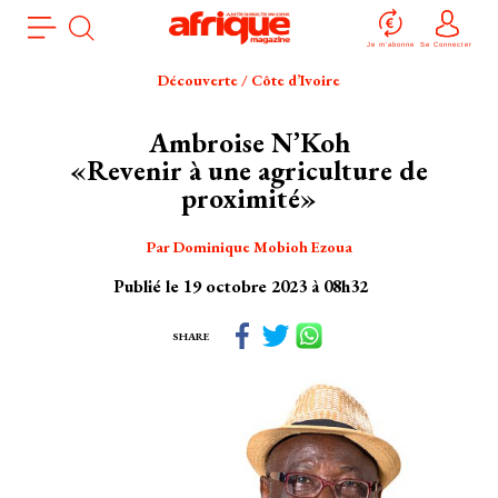
Aller
Panneau de gestion des cookies
au
Je m'abonne
Se Connecter
contenu
Découverte / Côte d’Ivoire
principal
Ambroise N’Koh
«Revenir à une agriculture de
proximité»
Par Dominique Mobioh Ezoua
Publié le 19 octobre 2023 à 08h32
SHARE