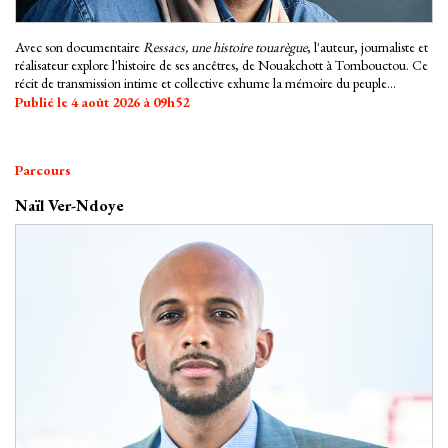
Avec son documentaire
Ressacs, une histoire touarègue
, l'auteur, journaliste et
réalisateur explore l'histoire de ses ancêtres, de Nouakchott à Tombouctou. Ce
récit de transmission intime et collective exhume la mémoire du peuple
touareg, confronté depuis des décennies aux conflits, à l'exil, à la sécheresse, et
Publié le 4 août 2026 à 09h52
met en lumière sa culture, ses résistances et sa survie.
Parcours
Naïl Ver-Ndoye