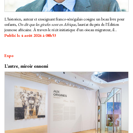
L'historien, auteur et enseignant franco-sénégalais cosigne un beau livre pour
enfants,
On dit que les girafes sont en Afrique
, lauréat du prix de l'Édition
jeunesse africaine. À travers le récit initiatique d'un oiseau migrateur, il
déconstruit avec poésie et pédagogie les clichés autour du continent.
Publié le 4 août 2026 à 08h53
Expo
L’autre, miroir ennemi