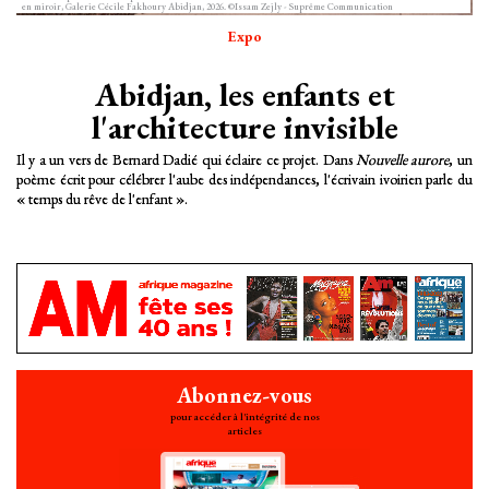
en miroir, Galerie Cécile Fakhoury Abidjan, 2026. ©Issam Zejly - Suprême Communication
Expo
Abidjan, les enfants et
l'architecture invisible
Il y a un vers de Bernard Dadié qui éclaire ce projet. Dans
Nouvelle aurore
, un
poème écrit pour célébrer l'aube des indépendances, l'écrivain ivoirien parle du
« temps du rêve de l'enfant ».
Abonnez-vous
pour accéder à l'intégrité de nos
articles