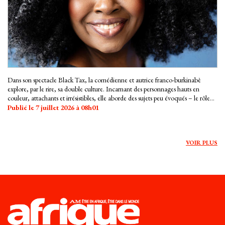
Dans son spectacle Black Tax, la comédienne et autrice franco-burkinabè
explore, par le rire, sa double culture. Incarnant des personnages hauts en
couleur, attachants et irrésistibles, elle aborde des sujets peu évoqués – le rôle
de la diaspora, l'expérience des « repats »… – et livre une part intime et
Publié le 7 juillet 2026 à 08h01
émouvante de son histoire.
VOIR PLUS