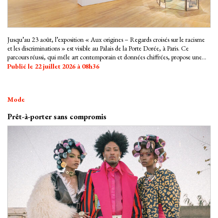
Jusqu’au 23 août, l’exposition « Aux origines – Regards croisés sur le racisme
et les discriminations » est visible au Palais de la Porte Dorée, à Paris. Ce
parcours réussi, qui mêle art contemporain et données chiffrées, propose une
approche aussi pédagogique que politique pour comprendre comment la haine
Publié le 22 juillet 2026 à 08h36
de l’autre s’inscrit dans nos sociétés contemporaines.
Mode
Prêt-à-porter sans compromis