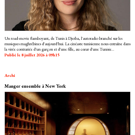
Un road-movie flamboyant, de Tunis à Djerba, l'autoradio branché sur les
musiques maghrébines d'aujourd'hui. La cinéaste tunisienne nous entraîne dans
la virée contrariée d'un garçon et d'une fille, au cœur d'une Tunisie
postrévolutionnaire toujours aussi désenchantée…
Publié le 8 juillet 2026 à 09h15
Archi
Manger ensemble à New York