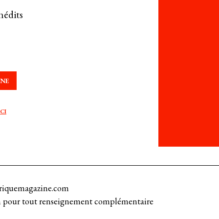
nédits
NNE
CI
s
afriquemagazine.com
ion pour tout renseignement complémentaire