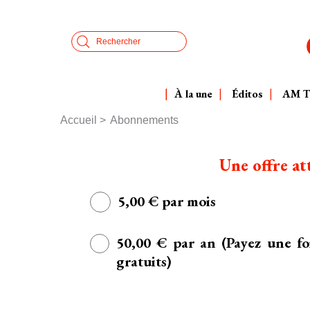
Aller
Panneau de gestion des cookies
au
Search
contenu
principal
À la une
Éditos
AM 
Accueil
Abonnements
Fil
d'Ariane
Une offre at
5,00 € par mois
50,00 € par an (Payez une fo
gratuits)