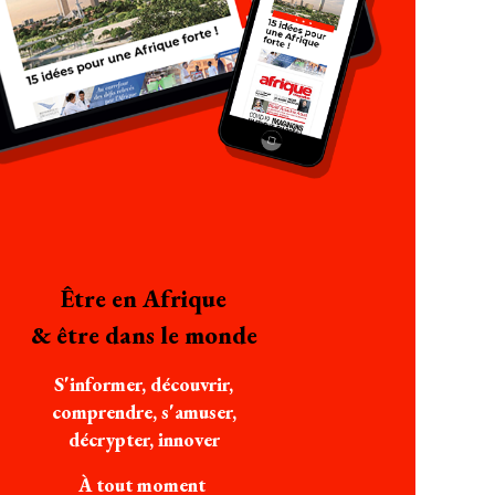
Être en Afrique
& être dans le monde
S'informer, découvrir,
comprendre, s'amuser,
décrypter, innover
À tout moment