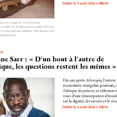
Publié le 5 août 2026 à 08h40
sition Le temps du rêve de l’enfant
 invisibles & Architectures invisibles Rêves en
ie Cécile Fakhoury Abidjan, 2026. ©Issam Zejly
ommunication
re
ne Sarr : « D'un bout à l'autre de
ique, les questions restent les mêmes »
Dix ans après
Afrotopia
, l'auteur
économiste sénégalais poursuit,
Fabrique du présent
, sa réflexion s
voies d'une émancipation africai
sur la dignité, les savoirs et le viv
Publié le 4 août 2026 à 10h54