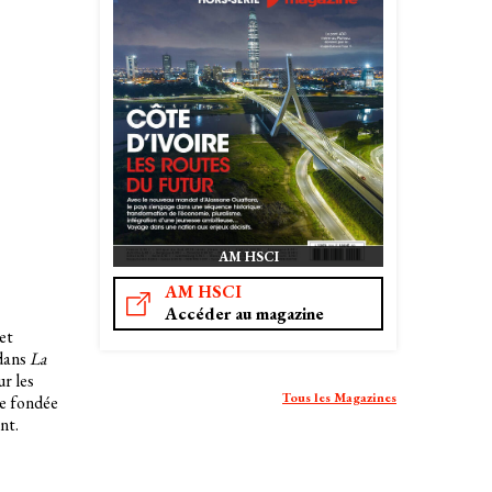
AM HSCI
AM HSCI
Accéder au magazine
 et
 dans
La
ur les
Tous les Magazines
ne fondée
ant.