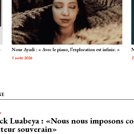
:
:
«
Avec
le
a
piano,
l
l’exploration
d
est
d
e
Nour Ayadi : « Avec le piano, l’exploration est infinie. »
N
infinie.
b
»
3 août 2026
2
NE
w
ick Luabeya : «Nous nous imposons 
cteur souverain»