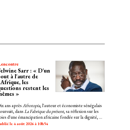
encontre
elwine Sarr : « D'un
out à l'autre de
'Afrique, les
uestions restent les
mêmes »
ix ans après
Afrotopia
, l'auteur et économiste sénégalais
oursuit, dans
La Fabrique du présent
, sa réflexion sur les
oies d'une émancipation africaine fondée sur la dignité, les
avoirs et le vivant.
ublié le 4 août 2026 à 10h54