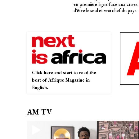
du virus se nourrit des conflits 
mondiaux alloués à la santé. Aprè
Click here and start to read the
best of Afrique Magazine in
English.
AM TV
Suspect
95