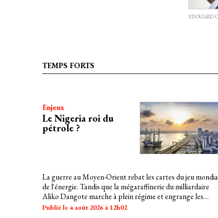
EDOUARD 
TEMPS FORTS
Enjeux
Le Nigeria roi du
pétrole ?
La guerre au Moyen-Orient rebat les cartes du jeu mondia
de l'énergie. Tandis que la mégaraffinerie du milliardaire
Aliko Dangote marche à plein régime et engrange les
bénéfices, les classes populaires et moyennes locales
Publié le 4 août 2026 à 12h02
tardent à voir les retombées de cette pluie de dollars à