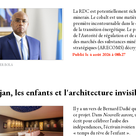
La RDC est potentiellement rich
minerais. Le cobalt est une matiè
première incontournable dans le
de la transition énergétique. Le 
de l'Autorité de régulation et de
des marchés des substances miné
stratégiques (ARECOMS) décryp
volonté de l'État d'agir sur le mar
Publié le 4 août 2026 à 08h27
d'assurer des retombées équitabl
ER BOLA
profitables pour le pays.
an, les enfants et l'architecture invisi
Il y a un vers de Bernard Dadié qu
ce projet. Dans
Nouvelle aurore
,
écrit pour célébrer l'aube des
indépendances, l'écrivain ivoirien
« temps du rêve de l'enfant ».