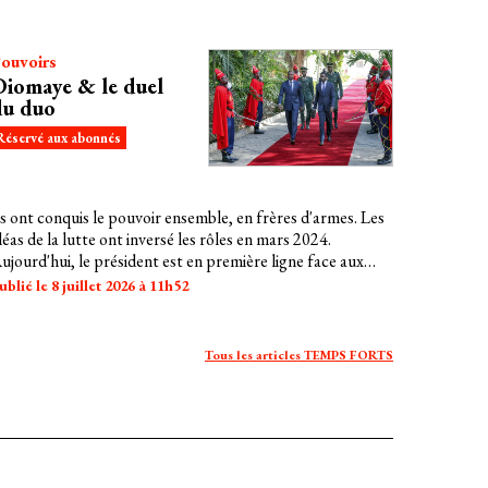
ouvoirs
Diomaye & le duel
du duo
Réservé aux abonnés
ls ont conquis le pouvoir ensemble, en frères d'armes. Les
léas de la lutte ont inversé les rôles en mars 2024.
ujourd'hui, le président est en première ligne face aux
rises. Et son mentor, son ex-Premier ministre Ousmane
ublié le 8 juillet 2026 à 11h52
onko, ne renonce pas à son ambition première : celle
'être le seul et vrai chef du pays.
Tous les articles TEMPS FORTS