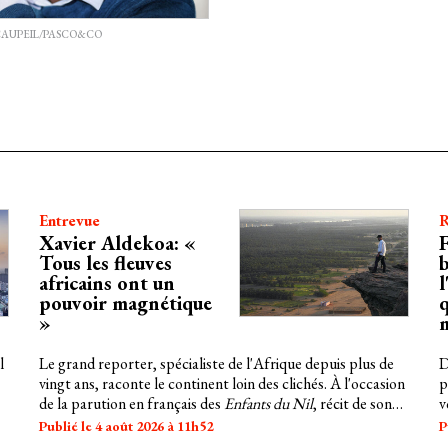
CAUPEIL/PASCO&CO
Entrevue
R
Xavier Aldekoa: «
F
Tous les fleuves
b
africains ont un
l
pouvoir magnétique
q
»
l
Le grand reporter, spécialiste de l'Afrique depuis plus de
D
vingt ans, raconte le continent loin des clichés. À l'occasion
p
de la parution en français des
Enfants du Nil
, récit de son
v
long voyage au fil du fleuve mythique, il évoque les
s
Publié le 4 août 2026 à 11h52
P
rencontres qui façonnent son regard, les bouleversements