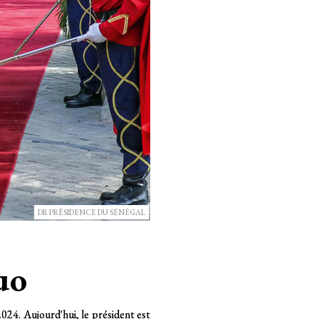
ABBIE TRAYLER SMITH/PANOS-REA
e
ve jamais survenue. La propagation