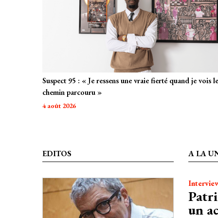
:
«
Je
ressens
une
vraie
fierté
Suspect 95 : « Je ressens une vraie fierté quand je vois l
quand
chemin parcouru »
je
vois
4 août 2026
le
chemin
parcouru
»
EDITOS
A LA U
Intervie
Patr
un a