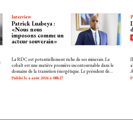
géopolitiques de la région et la puissance du récit pour dire
la complexité du réel.
Interview
P
Patrick Luabeya :
«Nous nous
imposons comme un
acteur souverain»
La RDC est potentiellement riche de ses minerais. Le
I
s
cobalt est une matière première incontournable dans le
a
domaine de la transition énergétique. Le président de
A
l'Autorité de régulation et de contrôle des marchés des
c
Publié le 4 août 2026 à 08h27
P
substances minérales stratégiques (ARECOMS) décrypte
S
s
la volonté de l'État d'agir sur le marché, afin d'assurer des
d
.
retombées équitables et profitables pour le pays.