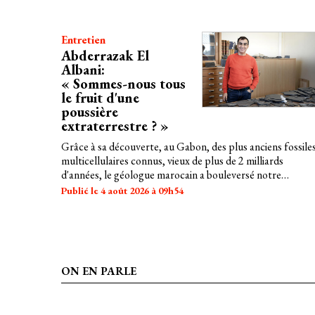
l'approche de l'élection présidentielle.
Entretien
Abderrazak El
Albani:
« Sommes-nous tous
le fruit d'une
poussière
extraterrestre ? »
Grâce à sa découverte, au Gabon, des plus anciens fossile
multicellulaires connus, vieux de plus de 2 milliards
d'années, le géologue marocain a bouleversé notre
compréhension des origines de la vie. Dans son dernier
Publié le 4 août 2026 à 09h54
ouvrage, il retrace les grandes avancées scientifiques de ce
dernières années et nous fait voyager aux confins du vivant
ON EN PARLE