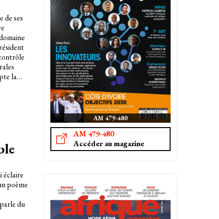
e de ses
re
 domaine
président
 contrôle
rales
te la
ché, afin
es et
AM 479-480
AM 479-480
Accéder au magazine
ble
i éclaire
 un poème
 parle du