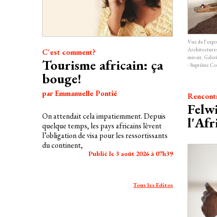
Vue de l'expo
Architectures
C'est comment?
miroir, Galer
Tourisme africain: ça
- Suprême C
bouge!
par Emmanuelle Pontié
Rencont
Felwi
On attendait cela impatiemment. Depuis
l'Afr
quelque temps, les pays africains lèvent
l’obligation de visa pour les ressortissants
du continent,
Publié le 3 août 2026 à 07h39
Tous les Editos