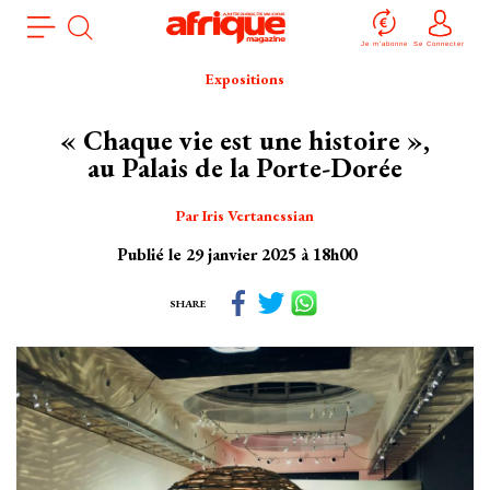
Aller
Panneau de gestion des cookies
au
Je m'abonne
Se Connecter
contenu
Expositions
principal
« Chaque vie est une histoire »,
au Palais de la Porte-Dorée
Par Iris Vertanessian
Publié le 29 janvier 2025 à 18h00
SHARE