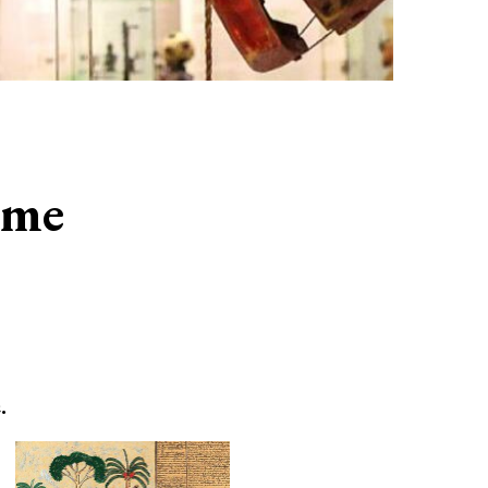
sme
.