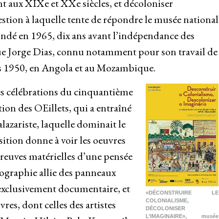
nt aux XIXe et XXe siècles, et décoloniser
estion à laquelle tente de répondre le musée national
ondé en 1965, dix ans avant l’indépendance des
gue Jorge Dias, connu notamment pour son travail de
ées 1950, en Angola et au Mozambique.
es célébrations du cinquantième
tion des OEillets, qui a entraîné
alazariste, laquelle dominait le
sition donne à voir les oeuvres
reuves matérielles d’une pensée
nographie allie des panneaux
exclusivement documentaire, et
«DÉCONSTRUIRE LE
res, dont celles des artistes
COLONIALISME,
DÉCOLONISER
L’IMAGINAIRE», musée