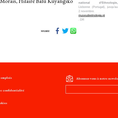
 Morais, Hilaire Balu Kuyangiko
national d’Ethnologie,
Lisbonne (Portugal), jusqu’au
2 novembre.
museudeetnologia.pt
. DR
SHARE
t emplois
Abonnez-vous à notre newsle
Adresse
e confidentialité
e-
mail
okies