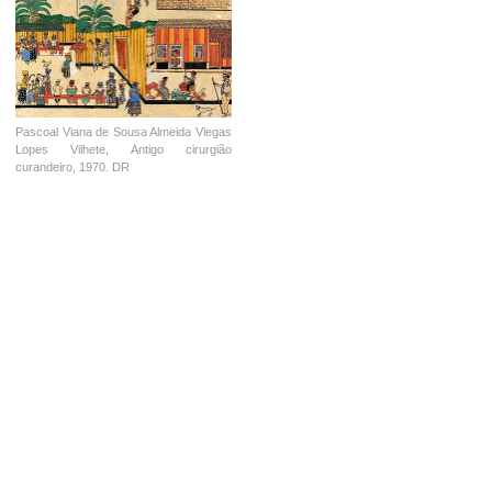
Pascoal Viana de Sousa Almeida Viegas
Lopes Vilhete, Antigo cirurgião
curandeiro, 1970. DR