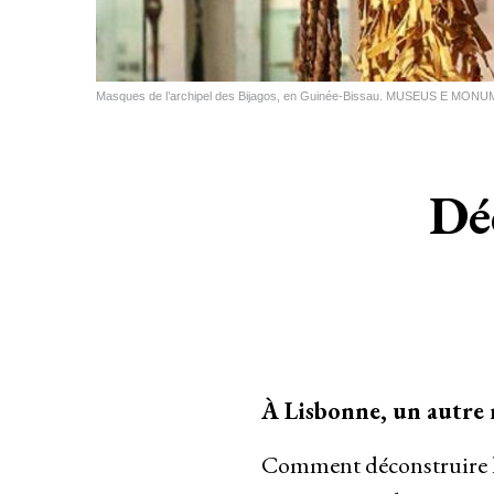
Masques de l’archipel des Bijagos, en Guinée-Bissau. MUSEUS E 
Dé
À Lisbonne, un autre 
Comment déconstruire le