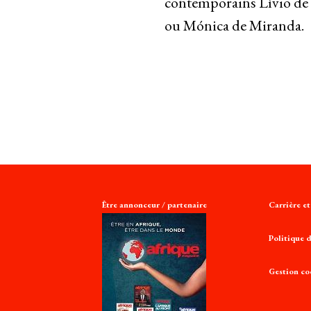
contemporains Lívio de
ou Mónica de Miranda.
Être annonceur / partenaire
Carrière e
Politique d
Gestion co