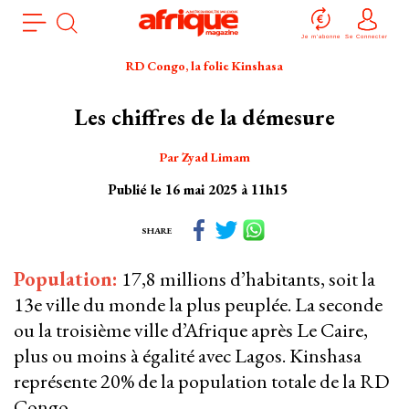
Aller
Panneau de gestion des cookies
au
Je m'abonne
Se Connecter
contenu
RD Congo, la folie Kinshasa
principal
Les chiffres de la démesure
Par Zyad Limam
Publié le 16 mai 2025 à 11h15
SHARE
Population:
17,8 millions d’habitants, soit la
13e ville du monde la plus peuplée. La seconde
ou la troisième ville d’Afrique après Le Caire,
plus ou moins à égalité avec Lagos. Kinshasa
représente 20% de la population totale de la RD
Congo.