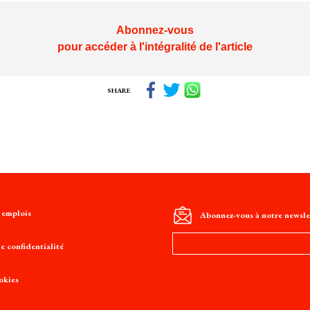
Abonnez-vous
pour accéder à l'intégralité de l'article
SHARE
t emplois
Abonnez-vous à notre newsle
Adresse
e confidentialité
e-
mail
okies