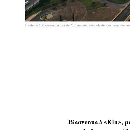
Haute de 150 mètres, la tour de l’Échangeur, symbole de Kinshasa,
Bienvenue à «Kin», pr