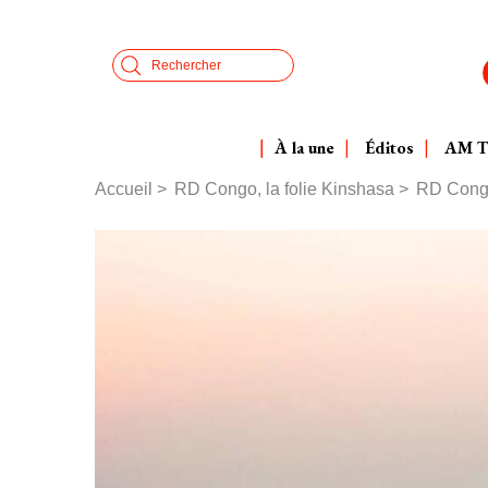
Aller
Panneau de gestion des cookies
au
Search
contenu
principal
À la une
Éditos
AM 
Accueil
RD Congo, la folie Kinshasa
RD Congo 
Fil
d'Ariane