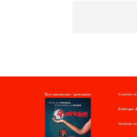
Être annonceur / partenaire
Carrière e
Politique d
Gestion co