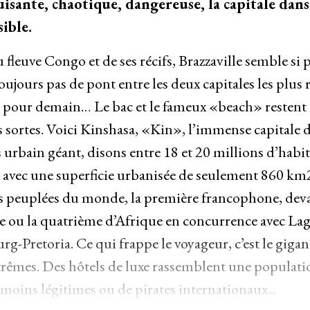
ante, chaotique, dangereuse, la capitale danse 
ible.
u fleuve Congo et de ses récifs, Brazzaville semble si 
Toujours pas de pont entre les deux capitales les pl
as pour demain… Le bac et le fameux «beach» restent l
 sortes. Voici Kinshasa, «Kin», l’immense capitale 
rbain géant, disons entre 18 et 20 millions d’habita
 avec une superficie urbanisée de seulement 860 km2. 
lus peuplées du monde, la première francophone, dev
e ou la quatrième d’Afrique en concurrence avec Lago
-Pretoria. Ce qui frappe le voyageur, c’est le gigan
xtrêmes. Des hôtels de luxe rassemblent une populati
moins légitimes ou de pirates internationaux...