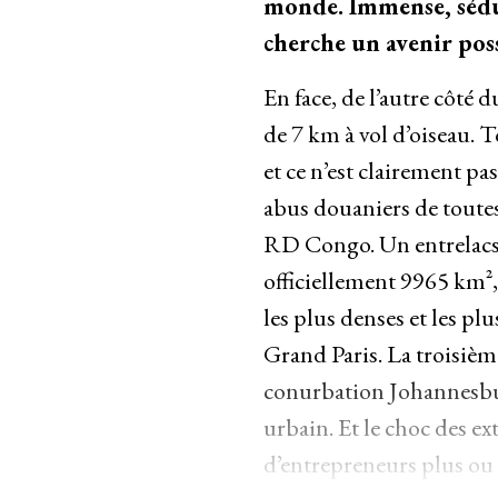
monde. Immense, séduis
cherche un avenir poss
En face, de l’autre côté d
de 7 km à vol d’oiseau. 
et ce n’est clairement p
abus douaniers de toutes
RD Congo. Un entrelacs u
officiellement 9965 km²,
les plus denses et les p
Grand Paris. La troisièm
conurbation Johannesburg
urbain. Et le choc des e
d’entrepreneurs plus ou 