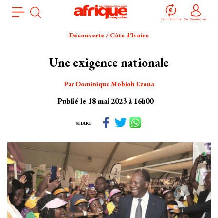
Aller
Panneau de gestion des cookies
au
Je m'abonne
Se Connecter
contenu
Découverte / Côte d’Ivoire
principal
Une exigence nationale
Par Dominique Mobioh Ezoua
Publié le 18 mai 2023 à 16h00
SHARE