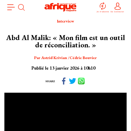
Aller
Panneau de gestion des cookies
au
Je m'abonne
Se Connecter
contenu
Interview
principal
Abd Al Malik: « Mon film est un outil
de réconciliation. »
Par
Astrid Krivian
Cédric Bouvier
Publié le 13 janvier 2026 à 10h10
SHARE