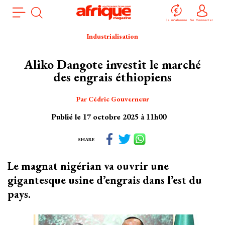
Aller
Panneau de gestion des cookies
au
Je m'abonne
Se Connecter
contenu
Industrialisation
principal
Aliko Dangote investit le marché
des engrais éthiopiens
Par Cédric Gouverneur
Publié le 17 octobre 2025 à 11h00
SHARE
Le magnat nigérian va ouvrir une
gigantesque usine d’engrais dans l’est du
pays.