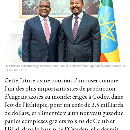
Le Premier ministre Abiy Ahmed a accueilli le businessman nigérian à Addis-Abeba, le
7 juin 2025. DR
Cette future usine pourrait s’imposer comme
l’un des plus importants sites de production
d’engrais azotés au monde: érigée à Godey, dans
l’est de l’Éthiopie, pour un coût de 2,5 milliards
de dollars, et alimentée via un nouveau gazoduc
par les complexes gaziers voisins de Celub et
Hillal, dans le bassin de l’Ogaden, elle devrait