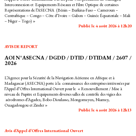
Interconnexion et Equipements Réseaux et Fibre Optique de certaines
Représentations de l’ASECNA (Bénin – Burkina-Faso – Cameroun –
Centrafrique – Congo – Côte d’Ivoire – Gabon – Guinée Équatoriale – Mali
– Niger – Togo) »
Publié le 4 août 2026 à 12h20
AVIS DE REPORT
AOI N°ASECNA / DGDD / DTID / DTIDAM / 2607 /
2026
L’Agence pour la Sécurité de la Navigation Aérienne en Afrique et à
Madagascar (ASECNA) porte à la connaissance des entreprises intéressées par
l’Appel d’Offres International Ouvert pour le « Renouvellement / Mise à
niveau de Pupitre et Equipements diverses salles de contrôle des vigies des
aérodromes d’Agadez, Bobo-Dioulasso, Mongomeyen, Niamey,
Ouagadougou et Zinder »
Publié le 4 août 2026 à 12h13
Avis d’Appel d’Offres International Ouvert