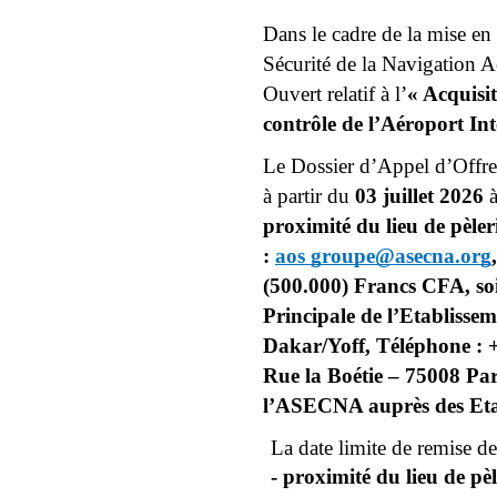
Dans le cadre de la mise e
Sécurité de la Navigation 
Ouvert relatif à l’
« Acquisi
contrôle de l’Aéroport Int
Le Dossier d’Appel d’Offre
à partir du 
03 juillet 2026 
proximité du lieu de pèle
: 
aos groupe@asecna.org
(500.000) Francs CFA, soi
Principale de l’Etablisse
Dakar/Yoff, Téléphone : 
Rue la Boétie – 75008 Par
l’ASECNA auprès des Et
La date limite de remise des
- proximité du lieu de p