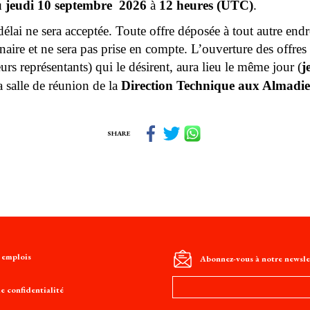
 jeudi 10 septembre  2026 
à 
12 heures (UTC)
. 
élai ne sera acceptée. Toute offre déposée à tout autre end
aire et ne sera pas prise en compte. L’ouverture des offres
urs représentants) qui le désirent, aura lieu le même jour (
j
a salle de réunion de la 
Direction Technique aux Almadie
SHARE
t emplois
Abonnez-vous à notre newsle
Adresse
e confidentialité
e-
mail