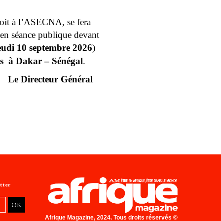
roit à l’ASECNA, se fera 
 en séance publique devant 
eudi 10 septembre 2026
)  
s  à Dakar – Sénégal
. 
Le Directeur Général
tter
Afrique Magazine, 2024. Tous droits réservés ©