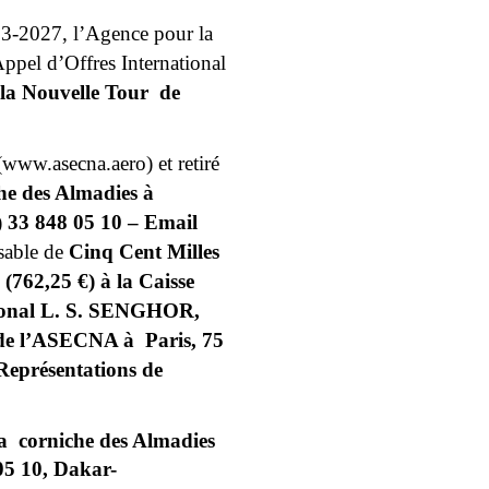
3-2027, l’Agence pour la 
pel d’Offres International 
a Nouvelle Tour  de 
ww.asecna.aero) et retiré 
e des Almadies à 
 33 848 05 10 – Email 
able de 
Cinq Cent Milles 
762,25 €) à la Caisse 
tional L. S. SENGHOR, 
de l’ASECNA à  Paris, 75 
Représentations de 
  corniche des Almadies 
 05 10, Dakar-