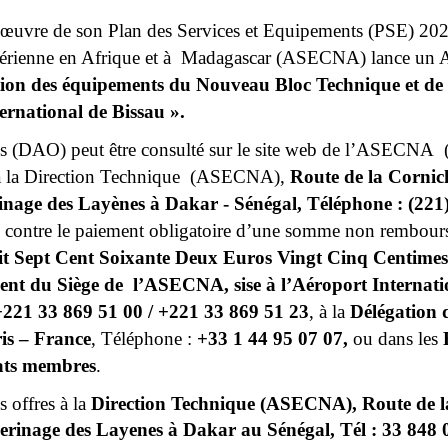
n œuvre de son Plan des Services et Equipements (PSE) 202
Aérienne en Afrique et à  Madagascar (ASECNA) lance un Ap
tion des équipements du Nouveau Bloc Technique et de l
ernational de Bissau ». 
s (DAO) peut être consulté sur le site web de l’ASECNA  (w
à la Direction Technique  (ASECNA), 
Route de la Cornich
rinage des Layènes à Dakar - Sénégal, Téléphone : (221)
, 
contre le paiement obligatoire d’une somme non rembours
t Sept Cent Soixante Deux Euros Vingt Cinq Centimes (
ment du Siège de  l’ASECNA, sise à l’Aéroport Interna
+221 33 869 51 00 / +221 33 869 51 23
, à la 
Délégation 
is – France
, Téléphone : 
+33 1 44 95 07 07, 
ou dans les 
ats membres
. 
 offres à la 
Direction Technique (ASECNA), Route de la
èlerinage des Layenes à Dakar au Sénégal, Tél : 33 848