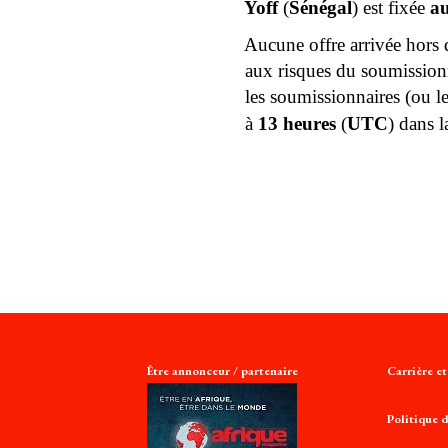
Yoff 
(
Sénégal
) est fixée 
au
Aucune offre arrivée hors d
aux risques du soumissionn
les soumissionnaires (ou le
à 
13 heures 
(
UTC
) dans l
Être annonceur / partenaire
Carrière e
Politique d