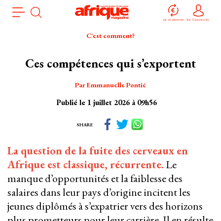
Aller
Panneau de gestion des cookies
au
Je m'abonne
Se Connecter
contenu
C'est comment?
principal
Ces compétences qui s’exportent
Par Emmanuelle Pontié
Publié le 1 juillet 2026 à 09h56
SHARE
La question de la fuite des cerveaux en
Afrique est classique, récurrente.
Le
manque d’opportunités et la faiblesse des
salaires dans leur pays d’origine incitent les
jeunes diplômés à s’expatrier vers des horizons
plus prometteurs pour leur carrière. Il en résulte