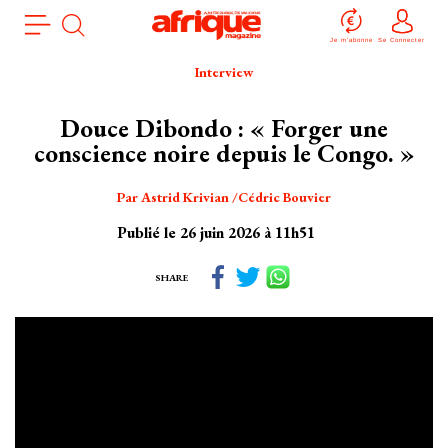
Aller
Panneau de gestion des cookies
au
Je m'abonne
Se Connecter
contenu
Interview
principal
Douce Dibondo : « Forger une
conscience noire depuis le Congo. »
Par
Astrid Krivian
Cédric Bouvier
Publié le 26 juin 2026 à 11h51
SHARE