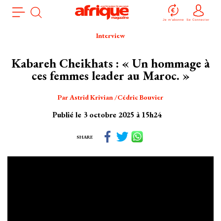
Aller
Panneau de gestion des cookies
au
Je m'abonne
Se Connecter
contenu
Interview
principal
Kabareh Cheikhats : « Un hommage à
ces femmes leader au Maroc. »
Par
Astrid Krivian
Cédric Bouvier
Publié le 3 octobre 2025 à 15h24
SHARE