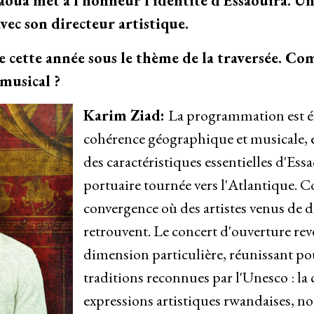
naoua met à l'honneur l'identité d'Essaouira. Un
ec son directeur artistique.
ce cette année sous le thème de la traversée. Co
musical ?
Karim Ziad:
La programmation est é
cohérence géographique et musicale, e
des caractéristiques essentielles d'Essao
portuaire tournée vers l'Atlantique
convergence où des artistes venus de d
retrouvent. Le concert d'ouverture rev
dimension particulière, réunissant po
traditions reconnues par l'Unesco : la 
expressions artistiques rwandaises, no