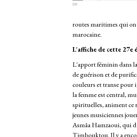
DR
routes maritimes qui ont 
marocaine.
L'affiche de cette 27e
L'apport féminin dans la 
de guérison et de purif
couleurs et transe pour 
la femme est central, m
spirituelles, animent ce
jeunes musiciennes joue
Asmâa Hamzaoui, qui dir
Timbouktou. Il y a encor