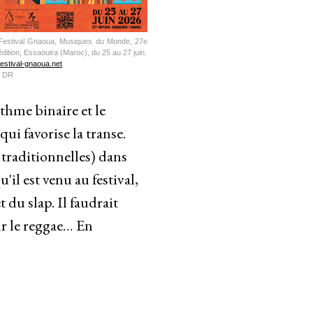
Festival Gnaoua, Musiques du Monde, 27e
édition, Essaouira (Maroc), du 25 au 27 juin.
festival-gnaoua.net
. DR
ythme binaire et le
ui favorise la transe.
traditionnelles) dans
il est venu au festival,
 du slap. Il faudrait
ur le reggae… En