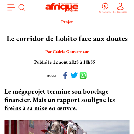
Aller
Panneau de gestion des cookies
au
Je m'abonne
Se Connecter
contenu
Projet
principal
Le corridor de Lobito face aux doutes
Par Cédric Gouverneur
Publié le 12 août 2025 à 10h55
SHARE
Le mégaprojet termine son bouclage
financier. Mais un rapport souligne les
freins à sa mise en œuvre.