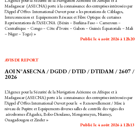
L’Agence pour la Sécurité de la Navigation Aérienne en Afrique et à
Madagascar (ASECNA) porte à la connaissance des entreprises intéressées par
l’Appel d’Offres International Ouvert pour « les prestations de Câblages,
Interconnexion et Equipements Réseaux et Fibre Optique de certaines
Représentations de l’ASECNA (Bénin – Burkina-Faso – Cameroun –
Centrafrique – Congo – Côte d’Ivoire – Gabon – Guinée Équatoriale – Mali
– Niger – Togo) »
Publié le 4 août 2026 à 12h20
AVIS DE REPORT
AOI N°ASECNA / DGDD / DTID / DTIDAM / 2607 /
2026
L’Agence pour la Sécurité de la Navigation Aérienne en Afrique et à
Madagascar (ASECNA) porte à la connaissance des entreprises intéressées par
l’Appel d’Offres International Ouvert pour le « Renouvellement / Mise à
niveau de Pupitre et Equipements diverses salles de contrôle des vigies des
aérodromes d’Agadez, Bobo-Dioulasso, Mongomeyen, Niamey,
Ouagadougou et Zinder »
Publié le 4 août 2026 à 12h13