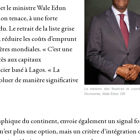
et le ministre Wale Edun
ion tenace, à une forte
u. Le retrait de la liste grise
, réduire les coûts d’emprunt
ières mondiales. « C’est une
cès aux capitaux
cier basé à Lagos. « La
oluer de manière significative
Le ministre des finances et coor
l’économie, Wale Edun. DR
hique du continent, envoie également un signal for
e n’est plus une option, mais un critère d’intégration