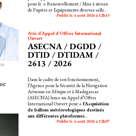
pour le « Renouvellement / Mise à niveau
de Pupitre et Equipements diverses salles
Publié le 4 août 2026 à 12h13
de contrôle des vigies des aérodromes
d’Agadez, Bobo-Dioulasso, Mongomeyen,
Niamey, Ouagadougou et Zinder »
Avis d’Appel d’Offres International
Ouvert
ASECNA / DGDD /
DTID / DTIDAM /
2613 / 2026
. DR
Dans le cadre de son fonctionnement,
que
l’Agence pour la Sécurité de la Navigation
Aérienne en Afrique et à Madagascar
(ASECNA) lance un Appel d’Offres
International Ouvert pour «
l’Acquisition
de ballons météorologiques destinés
aux différentes plateformes
Publié le 4 août 2026 à 12h07
aéroportuaires de l’ASECNA
».