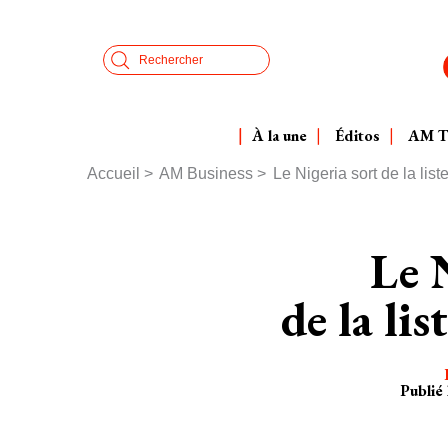
Aller
Panneau de gestion des cookies
au
Search
contenu
principal
À la une
Éditos
AM 
Accueil
AM Business
Le Nigeria sort de la lis
Fil
d'Ariane
Le 
de la li
Publié