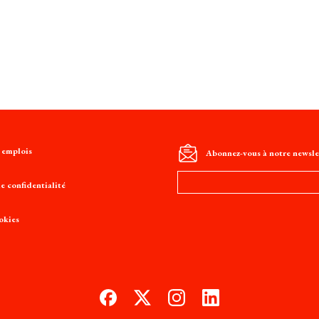
t emplois
Abonnez-vous à notre newsle
Adresse
e confidentialité
e-
mail
okies