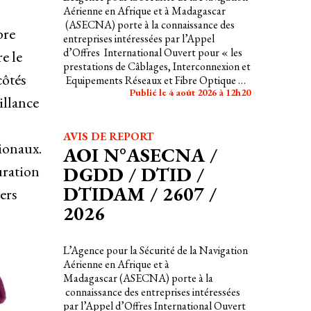
Aérienne en Afrique et à Madagascar
(ASECNA) porte à la connaissance des
bre
entreprises intéressées par l’Appel
d’Offres International Ouvert pour « les
e le
prestations de Câblages, Interconnexion et
côtés
Equipements Réseaux et Fibre Optique de
Publié le 4 août 2026 à 12h20
certaines Représentations de l’ASECNA
illance
(Bénin – Burkina-Faso – Cameroun –
Centrafrique – Congo – Côte d’Ivoire –
Gabon – Guinée Équatoriale – Mali –
AVIS DE REPORT
ionaux.
Niger – Togo) »
AOI N°ASECNA /
uration
DGDD / DTID /
DTIDAM / 2607 /
iers
2026
L’Agence pour la Sécurité de la Navigation
Aérienne en Afrique et à
Madagascar (ASECNA) porte à la
connaissance des entreprises intéressées
par l’Appel d’Offres International Ouvert