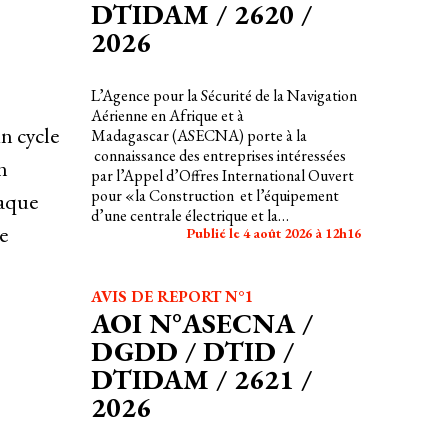
DTIDAM / 2620 /
2026
L’Agence pour la Sécurité de la Navigation
Aérienne en Afrique et à
un cycle
Madagascar (ASECNA) porte à la
connaissance des entreprises intéressées
n
par l’Appel d’Offres International Ouvert
pour «la Construction et l’équipement
haque
d’une centrale électrique et la
e
Publié le 4 août 2026 à 12h16
réhabilitation des aides lumineuses et du
système de production et de distribution
d’énergie de l’Aéroport International de
Bata en Guinée Equatoriale »
AVIS DE REPORT N°1
AOI N°ASECNA /
DGDD / DTID /
DTIDAM / 2621 /
2026