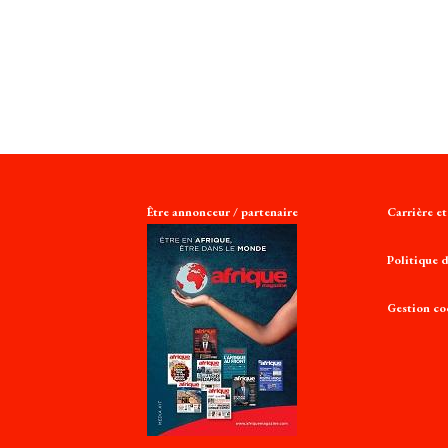
Être annonceur / partenaire
Carrière e
Politique d
Gestion co