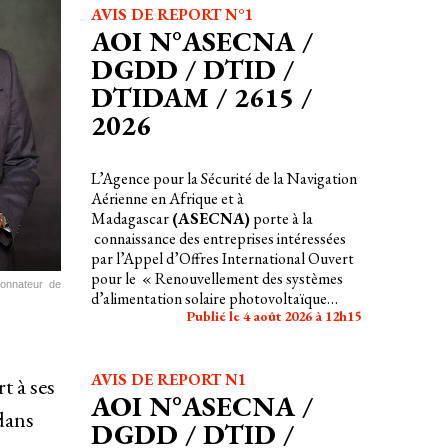
AVIS DE REPORT N°1
AOI N°ASECNA /
DGDD / DTID /
DTIDAM / 2615 /
2026
L’Agence pour la Sécurité de la Navigation
Aérienne en Afrique et à
Madagascar
(ASECNA)
porte à la
connaissance des entreprises intéressées
par l’Appel d’Offres International Ouvert
pour le « Renouvellement des systèmes
donnateur de
d’alimentation solaire photovoltaïque
Publié le 4 août 2026 à 12h15
autonome des stations VHF, VSAT, VOR -
Multisites »
AVIS DE REPORT N1
t à ses
AOI N°ASECNA /
 dans
DGDD / DTID /