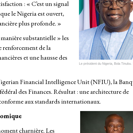
isfaction : « C’est un signal
 que le Nigeria est ouvert,
ancière plus profonde. »
manière substantielle » les
le renforcement de la
nancières et une hausse des
Le président du Nigeria, Bola Tinubu
Nigerian Financial Intelligence Unit (NFIU), la Ban
fédéral des Finances. Résultat : une architecture de
s conforme aux standards internationaux.
onomique
moment charnière. Les