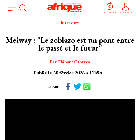
Aller
Panneau de gestion des cookies
au
Je m'abonne
Se Connecter
contenu
Interview
principal
Meiway : "Le zoblazo est un pont entre
le passé et le futur"
Par Thibaut Cabrera
Publié le 20 février 2026 à 11h54
SHARE