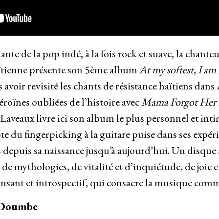
nte de la pop indé, à la fois rock et suave, la chanteu
aïtienne présente son 5ème album
At my softest, I a
avoir revisité les chants de résistance haïtiens dans
éroïnes oubliées de l’histoire avec
Mama Forgot Her 
Laveaux livre ici son album le plus personnel et inti
pte du fingerpicking à la guitare puise dans ses expér
s depuis sa naissance jusqu’à aujourd’hui. Un disqu
 de mythologies, de vitalité et d’inquiétude, de joie e
s dansant et introspectif, qui consacre la musique com
h Doumbe