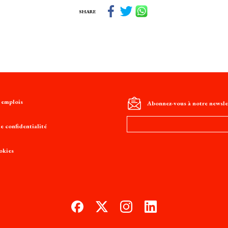
SHARE
t emplois
Abonnez-vous à notre newsle
Adresse
e confidentialité
e-
mail
okies