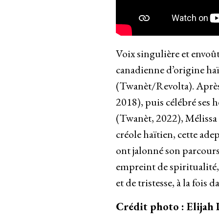
Voix singulière et envoûta
canadienne d’origine h
(Twanèt/Revolta). Après 
2018), puis célébré ses h
(Twanèt, 2022), Mélissa 
créole haïtien, cette ade
ont jalonné son parcour
empreint de spiritualité,
et de tristesse, à la foi
Crédit photo : Elija