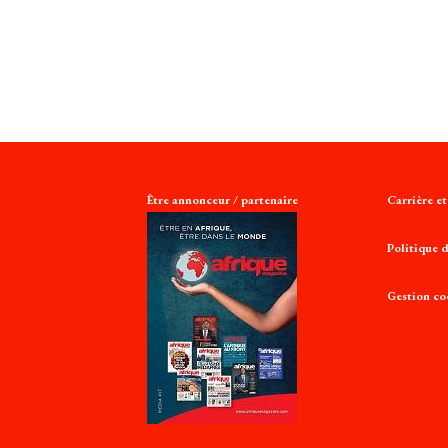
Être annonceur / partenaire
Carrière e
Politique d
Gestion co