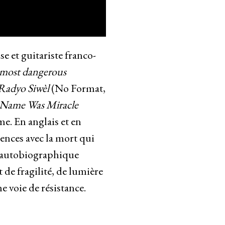
se et guitariste franco-
m most dangerous
Radyo Siwèl
(No Format,
Name Was Miracle
me. En anglais et en
iences avec la mort qui
e autobiographique
t de fragilité, de lumière
me voie de résistance.