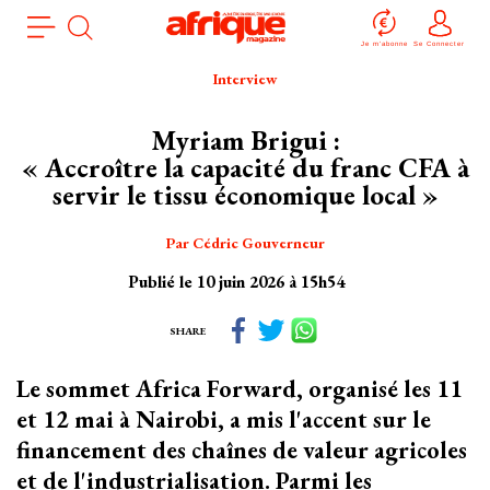
Aller
Panneau de gestion des cookies
au
Je m'abonne
Se Connecter
contenu
Interview
principal
Myriam Brigui :
« Accroître la capacité du franc CFA à
servir le tissu économique local »
Par Cédric Gouverneur
Publié le 10 juin 2026 à 15h54
SHARE
Le sommet Africa Forward, organisé les 11
et 12 mai à Nairobi, a mis l'accent sur le
financement des chaînes de valeur agricoles
et de l'industrialisation. Parmi les