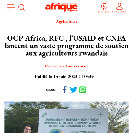
Aller
Panneau de gestion des cookies
au
Je m'abonne
Se Connecter
contenu
Agriculture
principal
OCP Africa, RFC , l’USAID et CNFA
lancent un vaste programme de soutien
aux agriculteurs rwandais
Par Cédric Gouverneur
Publié le 14 juin 2023 à 10h39
SHARE