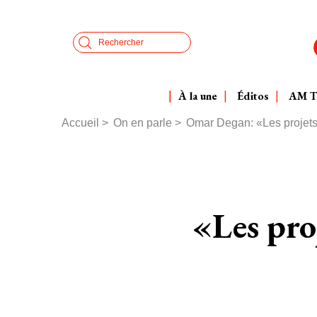
Aller
Panneau de gestion des cookies
au
Search
contenu
principal
À la une
Éditos
AM 
Accueil
On en parle
Omar Degan: «Les projets a
Fil
d'Ariane
«Les proj