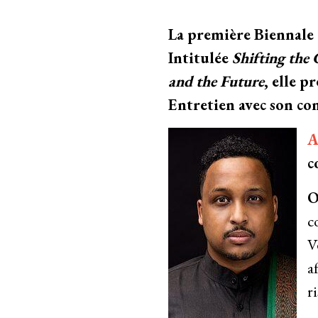
La première Biennale 
Intitulée
Shifting the 
and the Future
, elle 
Entretien avec son co
c
O
c
V
a
r