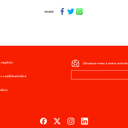
SHARE
t emplois
Abonnez-vous à notre newsle
Adresse
e confidentialité
e-
mail
okies