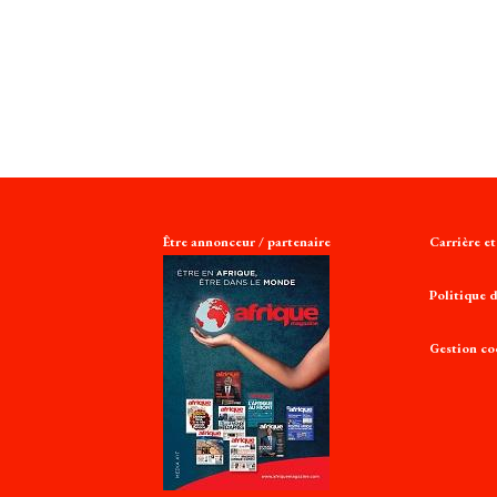
Être annonceur / partenaire
Carrière e
Politique d
Gestion co