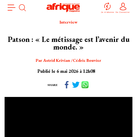
Aller
Panneau de gestion des cookies
au
Je m'abonne
Se Connecter
contenu
Interview
principal
Patson : « Le métissage est l’avenir du
monde. »
Par
Astrid Krivian
Cédric Bouvier
Publié le 6 mai 2026 à 12h08
SHARE