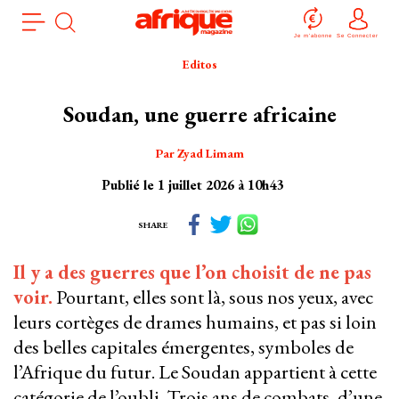
Aller
Panneau de gestion des cookies
au
Je m'abonne
Se Connecter
contenu
Editos
principal
Soudan, une guerre africaine
Par Zyad Limam
Publié le 1 juillet 2026 à 10h43
SHARE
Il y a des guerres que l’on choisit de ne pas
voir.
Pourtant, elles sont là, sous nos yeux, avec
leurs cortèges de drames humains, et pas si loin
des belles capitales émergentes, symboles de
l’Afrique du futur. Le Soudan appartient à cette
catégorie de l’oubli. Trois ans de combats, d’une