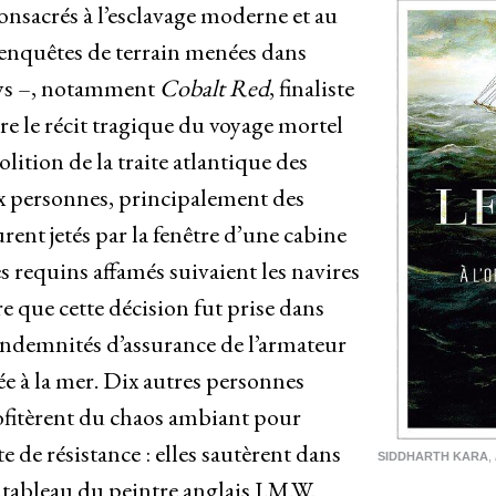
nsacrés à l’esclavage moderne et au
s enquêtes de terrain menées dans
ays –, notamment
Cobalt Red
, finaliste
vre le récit tragique du voyage mortel
olition de la traite atlantique des
ux personnes, principalement des
rent jetés par la fenêtre d’une cabine
es requins affamés suivaient les navires
e que cette décision fut prise dans
s indemnités d’assurance de l’armateur
ée à la mer. Dix autres personnes
ofitèrent du chaos ambiant pour
 de résistance : elles sautèrent dans
SIDDHARTH KARA
,
 tableau du peintre anglais J.M.W.