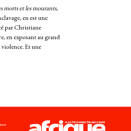
es morts et les mourants
,
sclavage, en est une
cé par Christiane
ire, en exposant au grand
 violence. Et une
tter