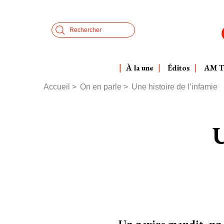
Aller
Panneau de gestion des cookies
au
Search
contenu
principal
À la une
Éditos
AM 
Accueil
On en parle
Une histoire de l’infamie
Fil
d'Ariane
U