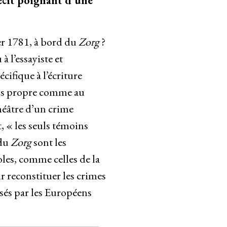
récit poignant d’une
ver 1781, à bord du
Zorg
?
 à l’essayiste et
ifique à l’écriture
sens propre comme au
théâtre d’un crime
t, « les seuls témoins
 du
Zorg
sont les
oles, comme celles de la
r reconstituer les crimes
sés par les Européens