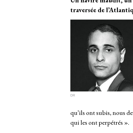
Un navire maudit, un é
traversée de l’Atlantiq
DR
qu’ils ont subis, nous d
qui les ont perpétrés ».