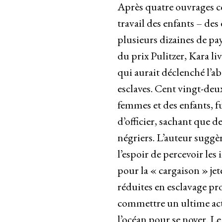
Après quatre ouvrages co
travail des enfants – de
plusieurs dizaines de p
du prix Pulitzer, Kara li
qui aurait déclenché l’ab
esclaves. Cent vingt-de
femmes et des enfants, fu
d’officier, sachant que d
négriers. L’auteur suggèr
l’espoir de percevoir le
pour la « cargaison » jet
réduites en esclavage pr
commettre un ultime acte
l’océan pour se noyer. Le