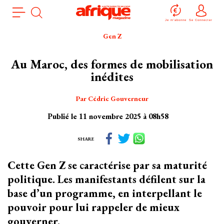
Aller
Panneau de gestion des cookies
au
Je m'abonne
Se Connecter
contenu
Gen Z
principal
Au Maroc, des formes de mobilisation
inédites
Par Cédric Gouverneur
Publié le 11 novembre 2025 à 08h58
SHARE
Cette Gen Z se caractérise par sa maturité
politique. Les manifestants défilent sur la
base d’un programme, en interpellant le
pouvoir pour lui rappeler de mieux
gouverner.