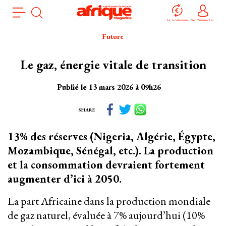
Aller
Panneau de gestion des cookies
au
Je m'abonne
Se Connecter
contenu
Future
principal
Le gaz, énergie vitale de transition
Publié le 13 mars 2026 à 09h26
SHARE
13% des réserves (Nigeria, Algérie, Égypte,
Mozambique, Sénégal, etc.). La production
et la consommation devraient fortement
augmenter d’ici à 2050.
La part Africaine dans la production mondiale
de gaz naturel, évaluée à 7% aujourd’hui (10%