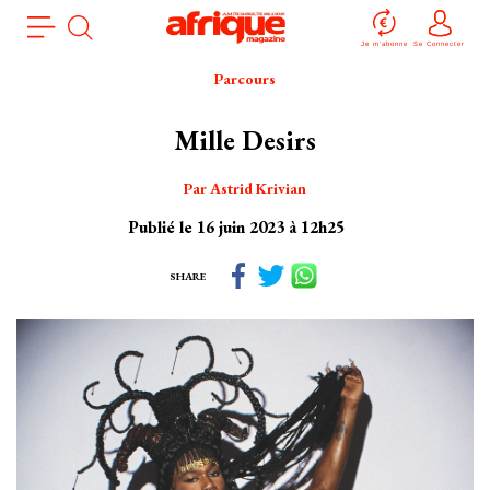
Aller
Panneau de gestion des cookies
au
Je m'abonne
Se Connecter
contenu
Parcours
principal
Mille Desirs
Par Astrid Krivian
Publié le 16 juin 2023 à 12h25
SHARE