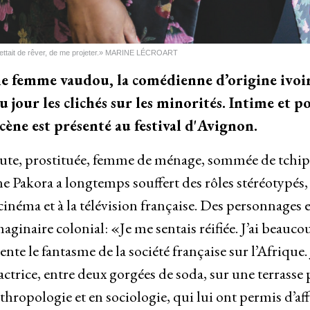
ettait de rêver, de me projeter.» MARINE LÉCROART
ne femme vaudou, la comédienne d’origine ivoi
au jour les clichés sur les minorités. Intime et 
scène est présenté au festival d'Avignon.
te, prostituée, femme de ménage, sommée de tchiper
ne Pakora a longtemps souffert des rôles stéréotypés, 
cinéma et à la télévision française. Des personnages
maginaire colonial: «Je me sentais réifiée. J’ai beauco
te le fantasme de la société française sur l’Afrique. J
’actrice, entre deux gorgées de soda, sur une terrasse 
thropologie et en sociologie, qui lui ont permis d’aff