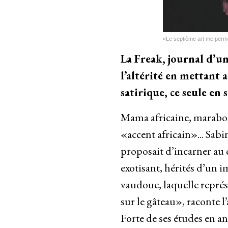
«Le septième art me perm
La Freak, journal d’u
l’altérité en mettant 
satirique, ce seule en 
Mama africaine, marabou
«accent africain»... Sabi
proposait d’incarner au 
exotisant, hérités d’un i
vaudoue, laquelle représen
sur le gâteau», raconte l
Forte de ses études en an