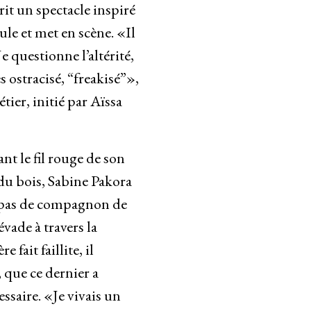
crit un spectacle inspiré
le et met en scène. «Il
e questionne l’altérité,
s ostracisé, “freakisé”»,
tier, initié par Aïssa
nt le fil rouge de son
 du bois, Sabine Pakora
nt pas de compagnon de
évade à travers la
fait faillite, il
, que ce dernier a
essaire. «Je vivais un