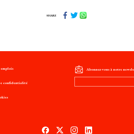
SHARE
t emplois
Abonnez-vous à notre newsle
Adresse
e confidentialité
e-
mail
okies