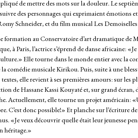
pliqué de mettre des mots sur la douleur. Le septiè
e suivre des personnages qui exprimaient émotions et
 Romy Schneider, et du film musical Les Demoiselles
e formation au Conservatoire d’art dramatique de Mo
ue, à Paris, l’actrice s’éprend de danse africaine: «Je
ulture.» Elle tourne dans le monde entier avec la 
de la comédie musicale Kirikou. Puis, suite à une bles
 textes, elle revient à ses premières amours: sur les pl
tion de Hassane Kassi Kouyaté et, sur grand écran, 
e. Actuellement, elle tourne un projet américain: «U
re. C’est donc possible!» Et planche sur l’écriture de 
nus. «Je veux découvrir quelle était leur jeunesse pe
on héritage.»