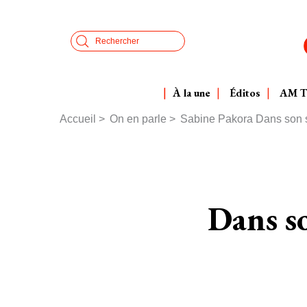
Aller
Panneau de gestion des cookies
au
Search
contenu
principal
À la une
Éditos
AM 
Accueil
On en parle
Sabine Pakora Dans son s
Fil
d'Ariane
Dans s