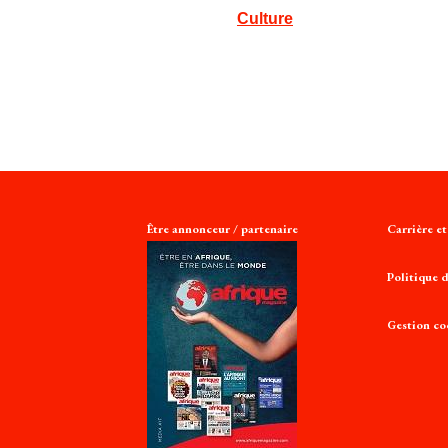
Culture
Être annonceur / partenaire
Carrière e
Politique d
Gestion co