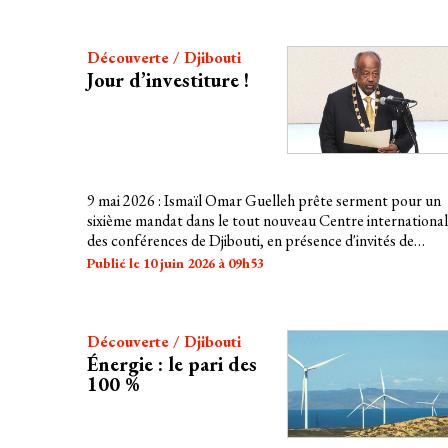
Découverte / Djibouti
Jour d’investiture !
9 mai 2026 : Ismaïl Omar Guelleh prête serment pour un
sixième mandat dans le tout nouveau Centre international
des conférences de Djibouti, en présence d'invités de
marque – chefs d'État, Premiers ministres, envoyés
Publié le 10 juin 2026 à 09h53
spéciaux… Le message est clair : ouverture au monde et à
ses réalités, stabilité, adaptation, développement
technologique.
Découverte / Djibouti
Énergie : le pari des
100 %