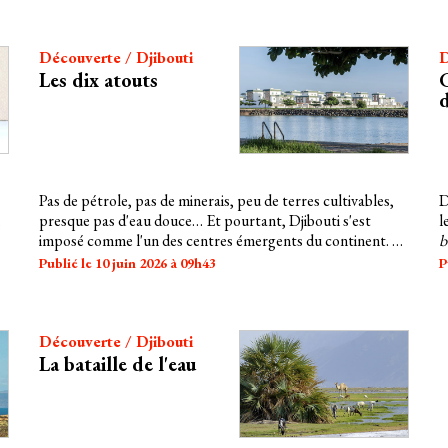
Découverte / Djibouti
D
Les dix atouts
Pas de pétrole, pas de minerais, peu de terres cultivables,
D
presque pas d'eau douce… Et pourtant, Djibouti s'est
l
imposé comme l'un des centres émergents du continent. En
b
pariant sur les opportunités naturelles, une stratégie
c
Publié le 10 juin 2026 à 09h43
P
d'équilibre, et en voyant « grand ».
g
d
Découverte / Djibouti
La bataille de l'eau