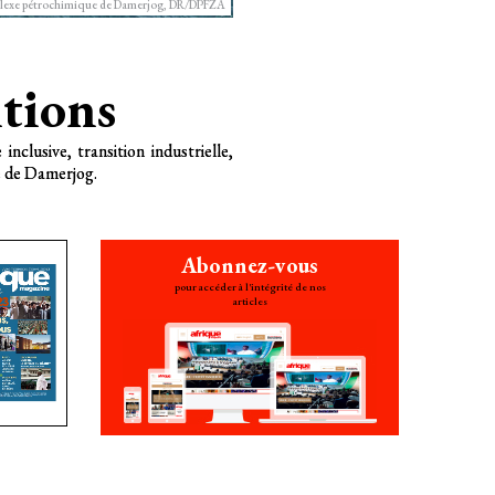
mplexe pétrochimique de Damerjog, DR/DPFZA
itions
lusive, transition industrielle,
e de Damerjog.
Abonnez-vous
pour accéder à l'intégrité de nos
articles