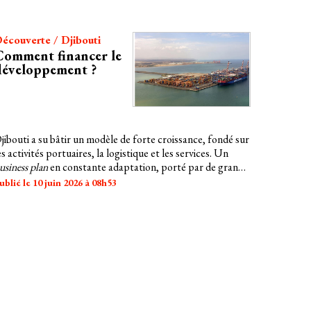
écouverte / Djibouti
Comment financer le
développement ?
jibouti a su bâtir un modèle de forte croissance, fondé sur
es activités portuaires, la logistique et les services. Un
usiness plan
en constante adaptation, porté par de grands
hantiers d'infrastructures. Une stratégie qui nécessite une
ublié le 10 juin 2026 à 08h53
estion assumée de la dette et, surtout, une diversification
es partenariats.