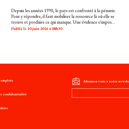
Depuis les années 1990, le pays est confronté à la pénurie.
Pour y répondre, il faut mobiliser la ressource là où elle se
trouve et produire ce qui manque. Une évidence s'impose :
:
la transition énergétique et la sécurité hydrique sont
Publié le 10 juin 2026 à 08h30
indissociables.
t emplois
Abonnez-vous à notre newsle
Adresse
e confidentialité
e-
mail
okies