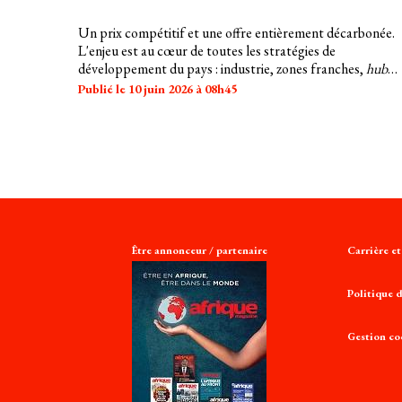
Un prix compétitif et une offre entièrement décarbonée.
L'enjeu est au cœur de toutes les stratégies de
développement du pays : industrie, zones franches,
hub
numérique. Éolien, solaire, géothermie, hydrogène naturel 
Publié le 10 juin 2026 à 08h45
tous les chantiers sont engagés.
Être annonceur / partenaire
Carrière e
Politique d
Gestion co